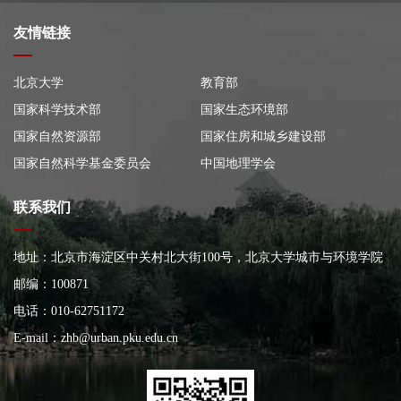
友情链接
北京大学
教育部
国家科学技术部
国家生态环境部
国家自然资源部
国家住房和城乡建设部
国家自然科学基金委员会
中国地理学会
联系我们
地址：北京市海淀区中关村北大街100号，北京大学城市与环境学院
大楼
邮编：100871
电话：010-62751172
E-mail：
zhb@urban.pku.edu.cn