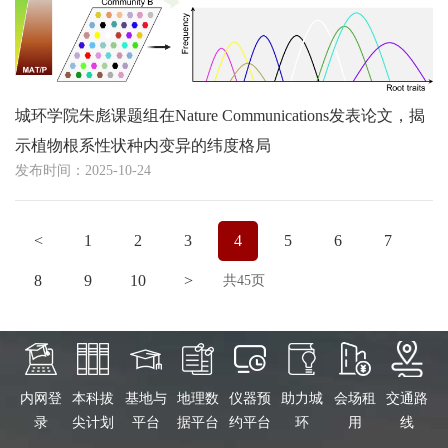
城环学院朱彪课题组在Nature Communications发表论文，揭
示植物根系性状种内变异的纬度格局
发布时间：2025-10-24
<
1
2
3
4
5
6
7
8
9
10
>
共45页
内网登
本科拔
基地与
地理数
仪器预
助力城
会场租
交通路
录
尖计划
平台
据平台
约平台
环
用
线