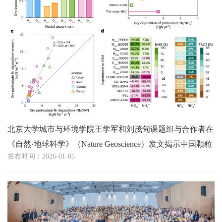
北京大学城市与环境学院王学军和刘茂甸课题组与合作者在
《自然·地球科学》（Nature Geoscience）发文揭示中国颗粒
发布时间：2026-01-05
态氮干沉降被主流模型与观测网络低估