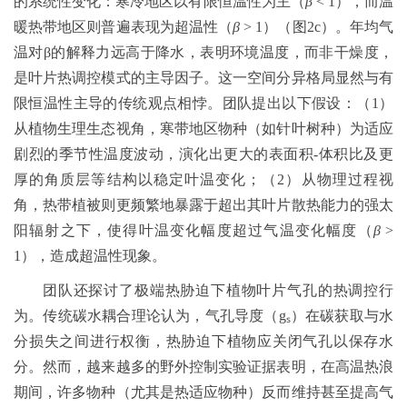
的系统性变化：寒冷地区以有限恒温性为主（
β
< 1），而温
暖热带地区则普遍表现为超温性（
β
> 1）（图2c）。年均气
温对β的解释力远高于降水，表明环境温度，而非干燥度，
是叶片热调控模式的主导因子。这一空间分异格局显然与有
限恒温性主导的传统观点相悖。团队提出以下假设：（1）
从植物生理生态视角，寒带地区物种（如针叶树种）为适应
剧烈的季节性温度波动，演化出更大的表面积-体积比及更
厚的角质层等结构以稳定叶温变化；（2）从物理过程视
角，热带植被则更频繁地暴露于超出其叶片散热能力的强太
阳辐射之下，使得叶温变化幅度超过气温变化幅度（
β
>
1），造成超温性现象。
团队还探讨了极端热胁迫下植物叶片气孔的热调控行
为。传统碳水耦合理论认为，气孔导度（gₛ）在碳获取与水
分损失之间进行权衡，热胁迫下植物应关闭气孔以保存水
分。然而，越来越多的野外控制实验证据表明，在高温热浪
期间，许多物种（尤其是热适应物种）反而维持甚至提高气