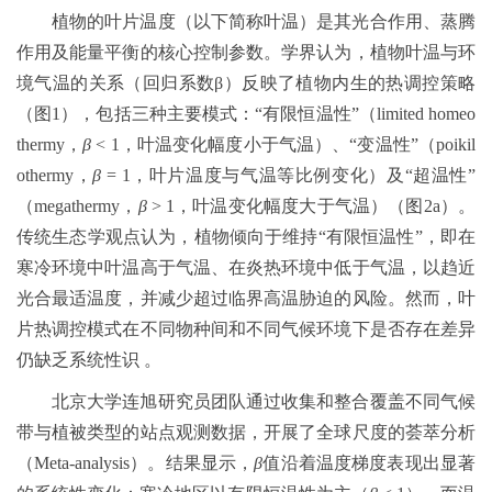
植物的叶片温度（以下简称叶温）是其光合作用、蒸腾
作用及能量平衡的核心控制参数。学界认为，植物叶温与环
境气温的关系（回归系数β）反映了植物内生的热调控策略
（图1），包括三种主要模式：“有限恒温性”（limited homeo
thermy，
β
< 1，叶温变化幅度小于气温）、“变温性”（poikil
othermy，
β
= 1，叶片温度与气温等比例变化）及“超温性”
（megathermy，
β
> 1，叶温变化幅度大于气温）（图2a）。
传统生态学观点认为，植物倾向于维持“有限恒温性”，即在
寒冷环境中叶温高于气温、在炎热环境中低于气温，以趋近
光合最适温度，并减少超过临界高温胁迫的风险。然而，叶
片热调控模式在不同物种间和不同气候环境下是否存在差异
仍缺乏系统性识 。
北京大学连旭研究员团队通过收集和整合覆盖不同气候
带与植被类型的站点观测数据，开展了全球尺度的荟萃分析
（Meta-analysis）。结果显示，
β
值沿着温度梯度表现出显著