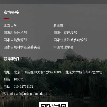
友情链接
北京大学
教育部
国家科学技术部
国家生态环境部
国家自然资源部
国家住房和城乡建设部
国家自然科学基金委员会
中国地理学会
联系我们
地址：北京市海淀区中关村北大街100号，北京大学城市与环境学院
大楼
邮编：100871
电话：010-62751172
E-mail：
zhb@urban.pku.edu.cn