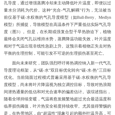
孔导度，通过增强蒸腾冷却来主动降低叶片温度，即便以过
量水分消耗为代价。这种“光合-气孔解耦”行为，无法被当
前仅基于碳-水权衡的气孔导度模型（如Ball-Berry、Medlyn
模型）所捕捉，导致模型在高温条件下严重低估实际气孔导
度（图3）。但是，在长期或强复合型干旱热胁迫下，植物
最终会关闭气孔以维持水势，蒸腾降温功能失效，叶片温度
相对于气温出现非线性急剧上升。这预示着植物正失去对热
平衡的生理控制，可能引发不可逆的生理损伤甚至死亡。
面向未来研究，团队强烈呼吁将热调控纳入新一代气孔
导度理论框架，从“碳-水”双目标优化转向“碳-水-热”三目标
优化。当前陆面过程模式普遍采用基于碳-水权衡的气孔导
度模型，尚未将叶片降温视为独立调控目标，导致对热浪期
间潜热通量的低估和对光合速率的偏差估计。该综述指出，
随着全球持续变暖，气温将愈发频繁地超过光合最适温度和
临界损伤阈值，叶片热安全裕度持续收窄。尤其值得警惕的
是，在热带地区，由“超温性”现象引起的额外叶温升高，可