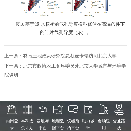
图3. 基于碳-水权衡的气孔导度模型低估在高温条件下
的叶片气孔导度（gs）。
上一条：林肯土地政策研究院总裁麦卡锡访问北京大学
下一条：北京市政协农工党界委员赴北京大学城市与环境学
院调研
内网登
本科拔
基地与
地理数
仪器预
助力城
会场租
交通路
录
尖计划
平台
据平台
约平台
环
用
线