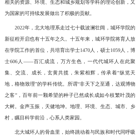
相关的资源、环境、生态和城乡规划等学科的理论创新，又
为国家的可持续发展做出了积极的贡献。
2022年，北大地理系走过七十载波澜壮阔，城环学院的
新征程开启也有十五年之久。十五年来，城环学院将育人放
在学院工作的首位，共培育出学士1470人，硕士1059人，博
士606人——百汇成流，万方生色，一代代城环人在此聚
集、交流、成长，玄黄共揽，朱紫相辉，传承着“纵览天
地，格物致理”的学科传统。所谓“非天下之至通，达观博物
之客”，百年前一颗希望的种子已然成长成如今枝繁叶茂的
大树。金声玉振，天健地坤。地理、环境、生态、城市、乡
村，瞩目科学前沿，心系人类家园。
北大城环人的骨血里，始终跳动着与民族和时代同呼吸