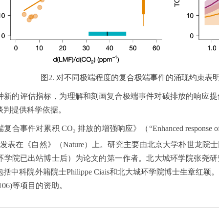
图2. 对不同极端程度的复合极端事件的涌现约束表明
种新的评估指标，为理解和刻画复合极端事件对碳排放的响应提
谈判提供科学依据。
对累积 CO₂ 排放的增强响应》（“Enhanced response of extreme c
日在线发表在《自然》（Nature）上。研究主要由北京大学朴世
环学院已出站博士后）为论文的第一作者。北大城环学院张尧研
中科院外籍院士Philippe Ciais和北大城环学院博士生章红颖。研
301106)等项目的资助。