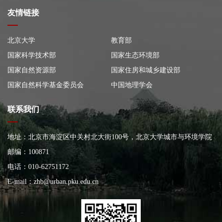
友情链接
北京大学
教育部
国家科学技术部
国家生态环境部
国家自然资源部
国家住房和城乡建设部
国家自然科学基金委员会
中国地理学会
联系我们
地址：北京市海淀区中关村北大街100号，北京大学城市与环境学院
大楼
邮编：100871
电话：010-62751172
E-mail：
zhb@urban.pku.edu.cn