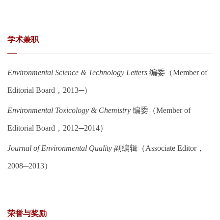
学术兼职
Environmental Science & Technology Letters
编委（Member of
Editorial Board，2013─）
Environmental Toxicology & Chemistry
编委（Member of
Editorial Board，2012─2014）
Journal of Environmental Quality
副编辑（Associate Editor，
2008─2013）
荣誉与奖励