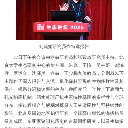
刘晓娟研究员作特邀报告
27日下午的会议由遇赫研究员和张致杰研究员主持。北
京大学生态研究中心的华方圆、朱彪、王愔、吴林蔚、刘鸿
雁、罗述金、沈泽昊、遇赫、王少鹏九位教员，分别就以下
主题作了深入报告与交流：退化森林景观的生物多样性及其
保护、根系分泌物速率的种内与种间变异、叶片上下表面气
孔光响应机制、污水处理厂抗生素抗性基因的多样性与全球
分布、多过程耦合与解耦对草原人工林适应性与可持续性的
影响、北京及周边地区豹猫研究、全球高山树线的海拔格局
及其成因、东亚家猪驯化历史的古基因组研究，以及生物多