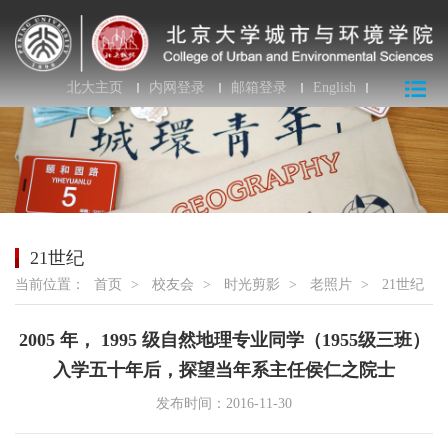
北大主页
内网登录
邮箱登录
English
21世纪
当前位置：
首页
>
校友会
>
时光剪影
>
老照片
>
21世纪
2005 年， 1995 级自然地理专业同学（1955级三班）
入学五十年后，探望当年系主任侯仁之院士
发布时间：2016-11-30