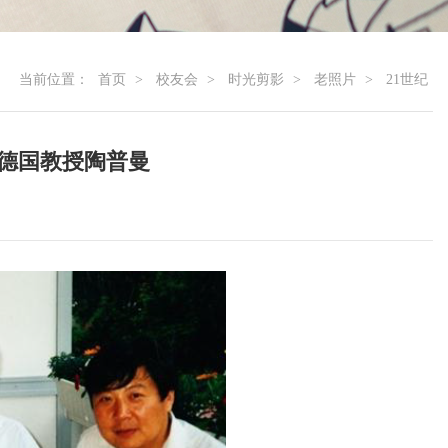
当前位置：
首页
>
校友会
>
时光剪影
>
老照片
>
21世纪
探望德国教授陶普曼