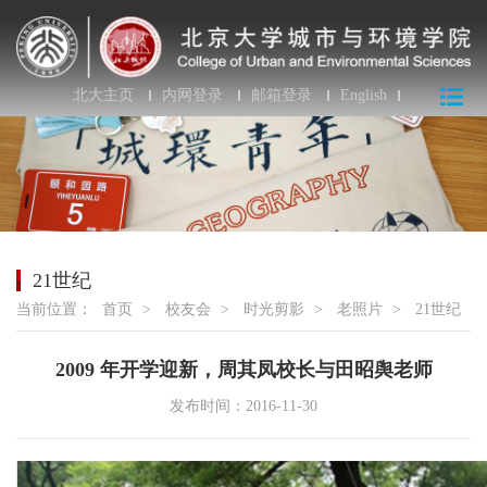
北大主页
内网登录
邮箱登录
English
21世纪
当前位置：
首页
>
校友会
>
时光剪影
>
老照片
>
21世纪
2009 年开学迎新，周其凤校长与田昭舆老师
发布时间：2016-11-30