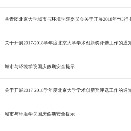
共青团北京大学城市与环境学院委员会关于开展2018年“知行
关于开展2017-2018学年度北京大学学术创新奖评选工作的通
城市与环境学院国庆假期安全提示
关于开展2017-2018学年度北京大学学术创新奖评选工作的通
城市与环境学院国庆假期安全提示