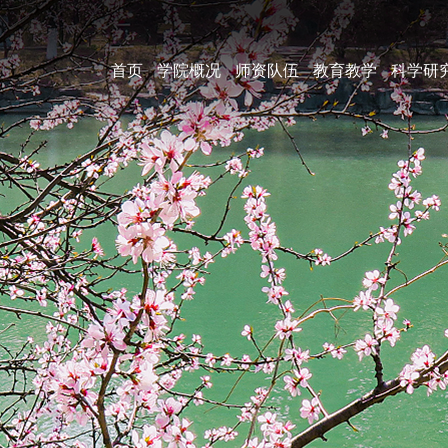
首页
学院概况
师资队伍
教育教学
科学研