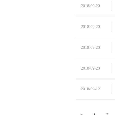
2018-09-20
2018-09-20
2018-09-20
2018-09-20
2018-09-12
<
1
2