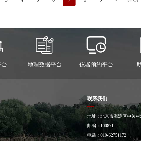
平台
地理数据平台
仪器预约平台
联系我们
地址：北京市海淀区中关村
大楼
邮编：100871
电话：010-62751172