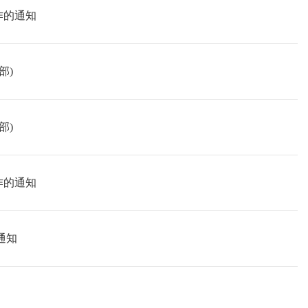
作的通知
部)
部)
作的通知
通知