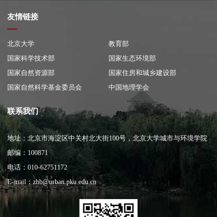
友情链接
北京大学
教育部
国家科学技术部
国家生态环境部
国家自然资源部
国家住房和城乡建设部
国家自然科学基金委员会
中国地理学会
联系我们
地址：北京市海淀区中关村北大街100号，北京大学城市与环境学院
大楼
邮编：100871
电话：010-62751172
E-mail：
zhb@urban.pku.edu.cn