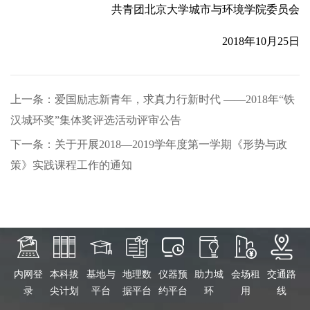
共青团北京大学城市与环境学院委员会
2018年10月25日
上一条：爱国励志新青年，求真力行新时代 ——2018年“铁
汉城环奖”集体奖评选活动评审公告
下一条：关于开展2018—2019学年度第一学期《形势与政
策》实践课程工作的通知
内网登
本科拔
基地与
地理数
仪器预
助力城
会场租
交通路
录
尖计划
平台
据平台
约平台
环
用
线