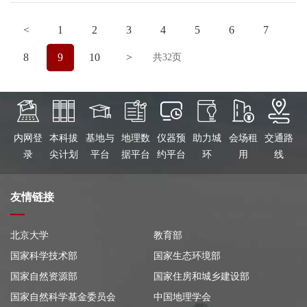
<
1
2
3
4
5
6
7
8
9
10
>
共32页
内网登
本科拔
基地与
地理数
仪器预
助力城
会场租
交通路
录
尖计划
平台
据平台
约平台
环
用
线
友情链接
北京大学
教育部
国家科学技术部
国家生态环境部
国家自然资源部
国家住房和城乡建设部
国家自然科学基金委员会
中国地理学会