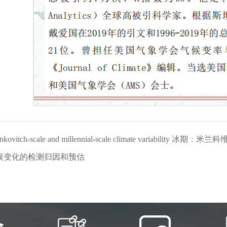
ankovitch-scale and millennial-scale climate variabil
候变化的检测归因和预估