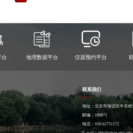
平台
地理数据平台
仪器预约平台
联系我们
地址：北京市海淀区中关村
大楼
邮编：100871
电话：010-62751172
E-mail：
zhb@urban.pku.edu.