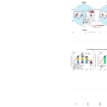
<
1
2