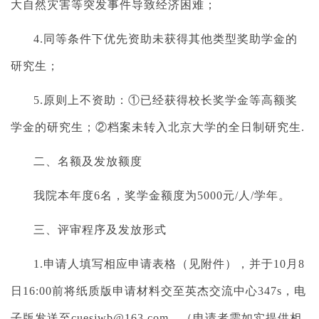
大自然灾害等突发事件导致经济困难；
4.
同等条件下优先资助未获得其他类型奖助学金的
研究生；
5.
原则上不资助：
①
已经获得校长奖学金等高额奖
学金的研究生；
②
档案未转入北京大学的全日制研究生
.
二、名额及发放额度
我院本年度
6
名，奖学金额度为
5000
元
/
人
/
学年。
三、评审程序及发放形式
1.
申请人填写相应申请表格（见附件），并于
10
月
8
日
16:00
前将纸质版申请材料交至英杰交流中心
347s
，电
子版发送至
cuesjwb@163.com
。（申请者需如实提供相