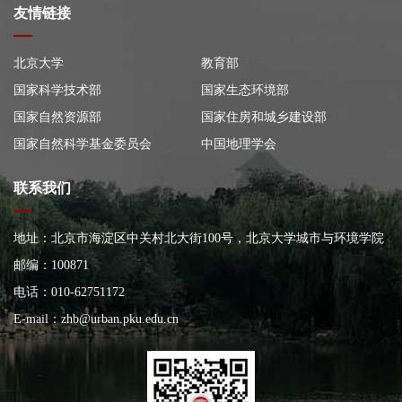
友情链接
北京大学
教育部
国家科学技术部
国家生态环境部
国家自然资源部
国家住房和城乡建设部
国家自然科学基金委员会
中国地理学会
联系我们
地址：北京市海淀区中关村北大街100号，北京大学城市与环境学院
大楼
邮编：100871
电话：010-62751172
E-mail：
zhb@urban.pku.edu.cn