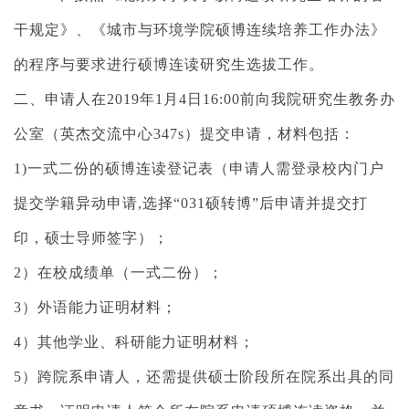
干规定》、《城市与环境学院硕博连续培养工作办法》
的程序与要求进行硕博连读研究生选拔工作。
二、申请人在
2019
年
1
月
4
日
16:00
前向我院研究生教务办
公室（英杰交流中心
347s
）提交申请，材料包括：
1)
一式二份的硕博连读登记表（申请人需登录校内门户
提交学籍异动申请
,
选择
“031
硕转博
”
后申请并提交打
印，硕士导师签字）；
2
）在校成绩单（一式二份）；
3
）外语能力证明材料；
4
）其他学业、科研能力证明材料；
5
）跨院系申请人，还需提供硕士阶段所在院系出具的同