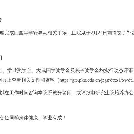
发
理完成回国等学籍异动相关手续、且院系于
2
月
27
日前提交了补
明
金、学业奖学金、大成国学奖学金及校长奖学金均实行动态评审
网页上查看相关文件和资料（
https://grs.pku.edu.cn/jzgz/dtxx1/xwdt
以在工作时间咨询本院系教务老师，或请致电研究生院培养办公
各位同学身体健康、学业有成！