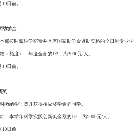
月
10
日前。
家助学金
本部按时缴纳学宿费并具有国家助学金资助资格的全日制专业学
准（额度）：年度金额的
1/2
，为
3000
元
/
人。
月
10
日前。
新奖
时缴纳学宿费并获得相应奖学金的同学。
准：本学年科学实践创新奖金额的
1/2
，为
5000
元
/
人。
月
10
日前。