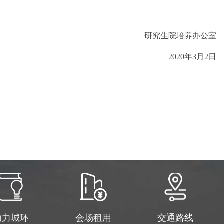
研究生院培养办公室
2020
年
3
月
2
日
助力城环
会场租用
交通路线