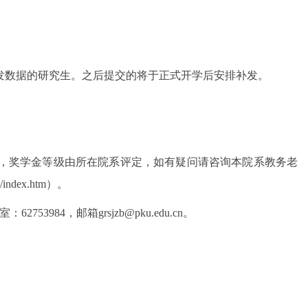
发数据的研究生。之后提交的将于正式开学后安排补发。
，奖学金等级由所在院系评定，如有疑问请咨询本院系教务老
1/index.htm
）。
室：
62753984
，邮箱
grsjzb@pku.edu.cn
。