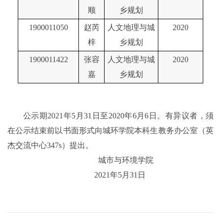
顺
乡规划
1900011050
赵芮
人文地理与城
2020
梓
乡规划
1900011422
张容
人文地理与城
2020
嘉
乡规划
公示期
20
2
1
年
5
月
31
日至
20
20
年
6
月
6
日。有异议者，须
在公示结束前以书面形式向城环学院本科生教务办公室
（英
杰交流中心
347s
）
提出。
城市与环境学院
20
2
1
年
5
月
31
日