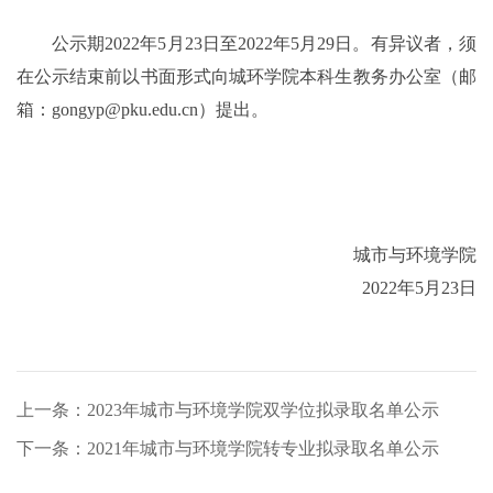
公示期
20
2
2
年
5
月
23
日至
20
22
年
5
月
29
日。有异议者，须
在公示结束前以书面形式向城环学院本科生教务办公室
（
邮
箱：
gongyp@pku.edu.cn
）
提出。
城市与环境学院
20
2
2
年
5
月
23
日
上一条：2023年城市与环境学院双学位拟录取名单公示
下一条：2021年城市与环境学院转专业拟录取名单公示