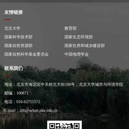
友情链接
北京大学
教育部
国家科学技术部
国家生态环境部
国家自然资源部
国家住房和城乡建设部
国家自然科学基金委员会
中国地理学会
联系我们
地址：北京市海淀区中关村北大街100号，北京大学城市与环境学院
大楼
邮编：100871
电话：010-62751172
E-mail：
zhb@urban.pku.edu.cn