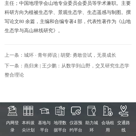
主任；中国地理学会山地专业委员会委员等学术兼职。主要
科研方向为植被生态学、景观生态学、生态遥感与制图。撰
写论文80 余篇，主编和合编专著4 部，代表性著作为《山地
生态学与高山林线研究》。
上一条：城环 · 青年师说 | 胡燮: 勇敢尝试，无畏成长
下一条：燕归来 | 王少鹏：从数学到山野，交叉研究生态学
整合理论
内网登
本科拔
基地与
地理数
仪器预
助力城
会场租
交通路
录
尖计划
平台
据平台
约平台
环
用
线