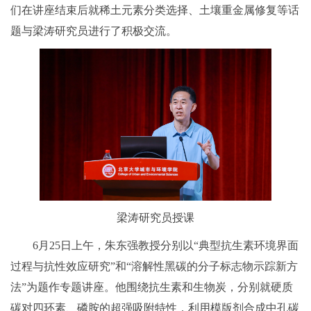
们在讲座结束后就稀土元素分类选择、土壤重金属修复等话
题与梁涛研究员进行了积极交流。
梁涛研究员授课
6月25日上午，朱东强教授分别以“典型抗生素环境界面
过程与抗性效应研究”和“溶解性黑碳的分子标志物示踪新方
法”为题作专题讲座。他围绕抗生素和生物炭，分别就硬质
碳对四环素、磷胺的超强吸附特性，利用模版剂合成中孔碳