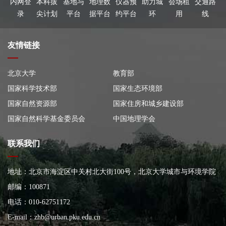
内网登
本科拔
基地与
地理数
仪器预
助力城
会场租
交通路
录
尖计划
平台
据平台
约平台
环
用
线
友情链接
北京大学
教育部
国家科学技术部
国家生态环境部
国家自然资源部
国家住房和城乡建设部
国家自然科学基金委员会
中国地理学会
联系我们
地址：北京市海淀区中关村北大街100号，北京大学城市与环境学院
大楼
邮编：100871
电话：010-62751172
E-mail：
zhb@urban.pku.edu.cn