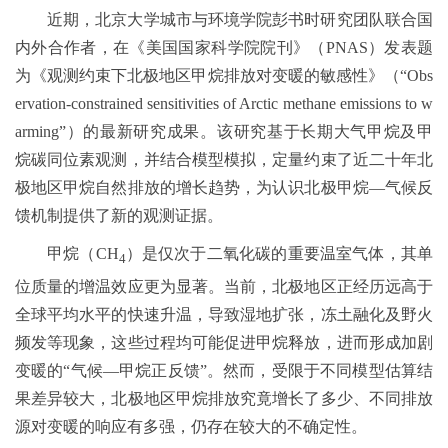
近期，北京大学城市与环境学院彭书时研究团队联合国
内外合作者，在《美国国家科学院院刊》（PNAS）发表题
为《观测约束下北极地区甲烷排放对变暖的敏感性》（“Obs
ervation-constrained sensitivities of Arctic methane emissions to w
arming”）的最新研究成果。该研究基于长期大气甲烷及甲
烷碳同位素观测，并结合模型模拟，定量约束了近二十年北
极地区甲烷自然排放的增长趋势，为认识北极甲烷—气候反
馈机制提供了新的观测证据。
甲烷（CH
）是仅次于二氧化碳的重要温室气体，其单
4
位质量的增温效应更为显著。当前，北极地区正经历远高于
全球平均水平的快速升温，导致湿地扩张，冻土融化及野火
频发等现象，这些过程均可能促进甲烷释放，进而形成加剧
变暖的“气候—甲烷正反馈”。然而，受限于不同模型估算结
果差异较大，北极地区甲烷排放究竟增长了多少、不同排放
源对变暖的响应有多强，仍存在较大的不确定性。