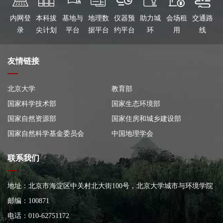
内网登
本科拔
基地与
地理数
仪器预
助力城
会场租
交通路
录
尖计划
平台
据平台
约平台
环
用
线
友情链接
北京大学
教育部
国家科学技术部
国家生态环境部
国家自然资源部
国家住房和城乡建设部
国家自然科学基金委员会
中国地理学会
联系我们
地址：北京市海淀区中关村北大街100号，北京大学城市与环境学院
大楼
邮编：100871
电话：010-62751172