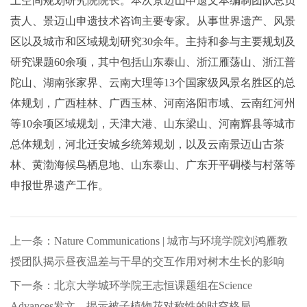
土空间规划研究院院长。本次景迈山申遗文本编制团队总负
责人、景迈山申遗技术咨询主要专家。从事世界遗产、风景
区以及城市和区域规划研究30余年。主持和参与主要规划及
研究课题60余项，其中包括山东泰山、浙江雁荡山、浙江普
陀山、湖南张家界、云南大理等13个国家级风景名胜区的总
体规划，广西桂林、广西玉林、河南洛阳市域、云南红河州
等10余项区域规划，天津大港、山东梁山、河南辉县等城市
总体规划，河北迁安城乡统筹规划，以及云南景迈山古茶
林、黄渤海候鸟栖息地、山东泰山、广东开平碉楼与村落等
申报世界遗产工作。
上一条：Nature Communications | 城市与环境学院刘鸿雁教
授团队揭示昼夜温差与干旱的交互作用对树木生长的影响
下一条：北京大学城环学院王志恒课题组在Science
Advances发文，揭示被子植物花对称性的时空格局