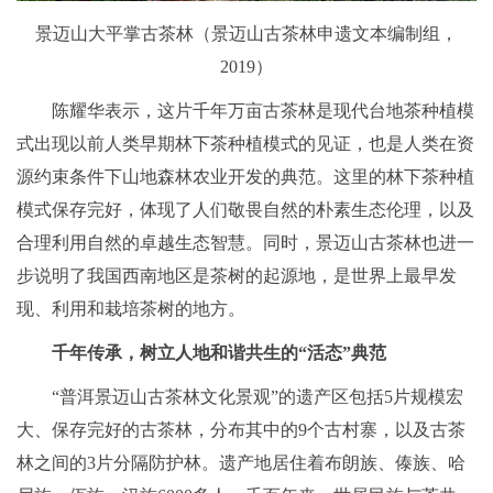
景迈山大平掌古茶林（景迈山古茶林申遗文本编制组，
2019）
陈耀华表示，这片千年万亩古茶林是现代台地茶种植模
式出现以前人类早期林下茶种植模式的见证，也是人类在资
源约束条件下山地森林农业开发的典范。这里的林下茶种植
模式保存完好，体现了人们敬畏自然的朴素生态伦理，以及
合理利用自然的卓越生态智慧。同时，景迈山古茶林也进一
步说明了我国西南地区是茶树的起源地，是世界上最早发
现、利用和栽培茶树的地方。
千年传承，树立人地和谐共生的“活态”典范
“普洱景迈山古茶林文化景观”的遗产区包括5片规模宏
大、保存完好的古茶林，分布其中的9个古村寨，以及古茶
林之间的3片分隔防护林。遗产地居住着布朗族、傣族、哈