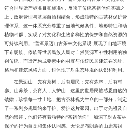
符合世界遗产标准ⅲ和标准v，反映了传统茶祖信仰基础之
上，政府管理与基层自治相结合，形成独特的古茶林保护管
理体系。这一体系充分尊重了当地气候条件、地形特征和动
植物种群，实现了对文化和生物多样性的保护和自然资源的
可持续利用。“普洱景迈山古茶林文化景观”展现了山地环境
下布朗族、傣族等世居民族人民对自然资源互补性利用的独
创传统，而遗产构成要素中的村寨与传统民居建筑在选址、
格局和建筑风格方面，也体现了对生态环境的认识和利用。
在景迈山，先有茶树，后有居民；先有森林，后有村
寨。山养茶，茶育人，人护山，这里的世居民族感恩自然的
馈赠，珍惜每一寸土地，把古茶林视为生命的一部分，制定
了一系列乡规民约来守护、爱护这片家园。出于对先祖及自
然的崇拜，他们还有着独特的“茶祖信仰”，加深了对古茶林
保护的行为自觉和集体认同感。无论是布朗族的山康茶祖