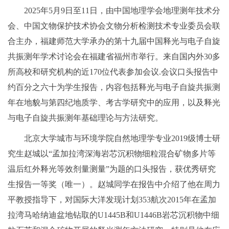
2025年5月9日至11日，由中国地理学会地理测年技术分
会、中国文物保护技术协会文物分析检测技术专业委员会联
合主办，福建师范大学承办的第十九届中国释光与电子自旋
共振测年学术讨论会在福建省福州市举行。来自国内外30多
所高校和研究机构的近170位代表参加会议.会议口头报告中
约百分之六十为学生报告，内容包括释光与电子自旋共振测
年在地貌与第四纪地质学、考古学研究中的应用，以及释光
与电子自旋共振测年基础理论与方法研究。
北京大学城市与环境学院自然地理学专业2019级博士研
究生赵城以“孟加拉湾深海岩芯沉积物细粒混合矿物多片等
温后红外释光等效剂量测量”为题的口头报告，获优秀研究
生报告一等奖（唯一）。赵城同学在报告中介绍了他在周力
平教授指导下，对国际大洋发现计划353航次2015年在孟加
拉湾马哈纳迪盆地钻取的U1445B和U1446B岩芯沉积物中细