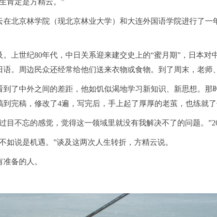
生肯定是方精云。”
方精云在北京林学院（现北京林业大学）和大连外国语学院进行了
及。上世纪80年代，中日关系迎来建交史上的“蜜月期”，日本
日语。周边民众还经常给他们送来衣物或食物。到了周末，老师
看到了中外之间的差距，他如饥似渴地学习新知识、新思想。那时
稿到完稿，修改了4遍，写完后，手上起了厚厚的老茧，也练就
点过目不忘的感觉，觉得这一领域里就没有我解决不了的问题。”
，不如说是机遇。”谈及这两次人生转折，方精云说。
有准备的人。