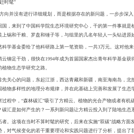
赶时髦”
究方向并没有进行详细规划，而是根据存在的新问题，一步步深入
云回国，来到了中国科学院生态环境研究中心，干的第一件事就是
包，装上锅和干粮、罗盘和锤子等，与组里的几名年轻人一头钻进
自然科学基金委给了他科研路上第一笔资助，一共3万元。这对他来
云铆足干劲，很快在1994年成为首届国家杰出青年科学基金获
的植物生态学研究之路。
首先关心的问题，东起江浙，西达青藏和新疆，南至海南岛，北
国植物多样性的地理分布规律，并在此基础上完善和发展了生态
察过程中，“森林碳汇”吸引了方精云。植物的光合产物或者有机
？碳汇是如何产生的？一系列新问题让方精云投入到了陆地生态
拓者。这项在当时不算时髦的研究，后来在实施“双碳”战略方面
势，对气候变化的若干重要理论和实践问题进行了分析，提出了