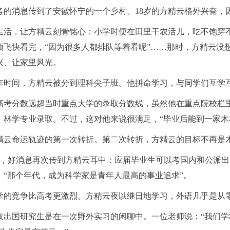
复高考的消息传到了安徽怀宁的一个乡村。18岁的方精云格外兴奋
生活，让方精云刻骨铭心：小学时便在田里干农活儿，吃不饱穿
须飞快看完，“因为很多人都排队等着看呢”……那时，方精云没
兴、让家里风光。
年时间，方精云被分到理科尖子班。他拼命学习，与同学们互学
高考分数远超当时重点大学的录取分数线，虽然他在重点院校栏
）林学专业录取。不过，这对他来说很满足，“毕业后能到一家木
精云命运轨迹的第一次转折。第二次转折，方精云的目标不再是
年，好消息再次传到方精云耳中：应届毕业生可以考国内和公派
，“那个年代，成为科学家是青年人最高的事业追求”。
学的竞争比高考更激烈。方精云夜以继日地学习，外语几乎是从零
取出国研究生是在一次野外实习的闲聊中。一位老师说：“我们学