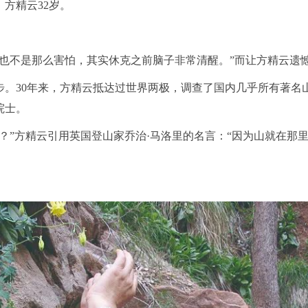
，方精云32岁。
，也不是那么害怕，其实休克之前脑子非常清醒。”而让方精云遗
步。30年来，方精云抵达过世界两极，调查了国内几乎所有著名山
院士。
山？”方精云引用英国登山家乔治·马洛里的名言：“因为山就在那