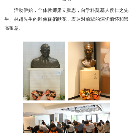
活动伊始，全体教师肃立默思，向学科奠基人侯仁之先
生、林超先生的雕像鞠躬献花，表达对前辈的深切缅怀和崇
高敬意。