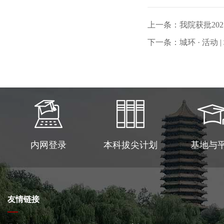
上一条：我院获批20
下一条：城环 · 活
内网登录
本科拔尖计划
基地与
友情链接