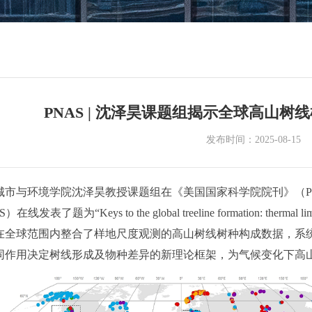
PNAS | 沈泽昊课题组揭示全球高山
发布时间：2025-08-15
学院沈泽昊教授课题组在《美国国家科学院院刊》（Proceedings of the Na
S）在线发表了题为“Keys to the global treeline formation: thermal limit fo
在全球范围内整合了样地尺度观测的高山树线树种构成数据，系
同作用决定树线形成及物种差异的新理论框架，为气候变化下高