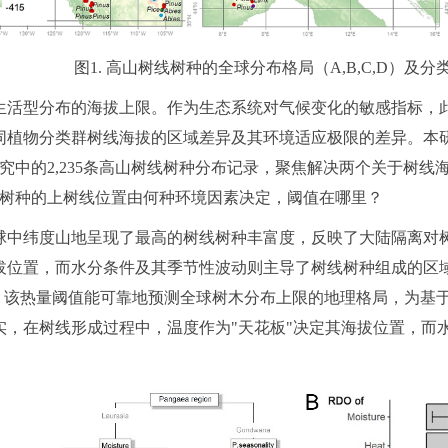
图1. 高山树线树种的全球分布格局（A,B,C,D）及
生活型分布的海拔上限。作为生态系统对气候变化的敏感指标，
同植物分类群树线海拔的区域差异及其环境适应极限的差异。本
9项研究中的2,235条高山树线树种分布记录，聚焦解决两个关于
同树种的上树线位置由何种环境因素决定，阈值在哪里？
球中纬度山地呈现了最高的树线树种丰富度，反映了大陆隔离对
拔位置，而水分条件及其季节性波动则主导了树线树种组成的区
%，该热量阈值能可靠地预测全球树木分布上限的地理格局，为基
实，在树线形成过程中，温度作为"天花板"决定其海拔位置，而