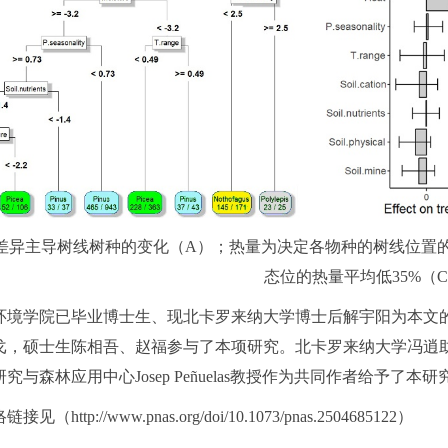
节性差异主导树线树种的变化（A）；热量为决定各物种的树线位
态位的热量平均低35%（
环境学院已毕业博士生、现北卡罗来纳大学博士后解宇阳为本文
硕士生陈相吾、赵福参与了本项研究。北卡罗来纳大学冯逍助理教授、西
与森林应用中心Josep Peñuelas教授作为共同作者给予了本
ttp://www.pnas.org/doi/10.1073/pnas.2504685122）