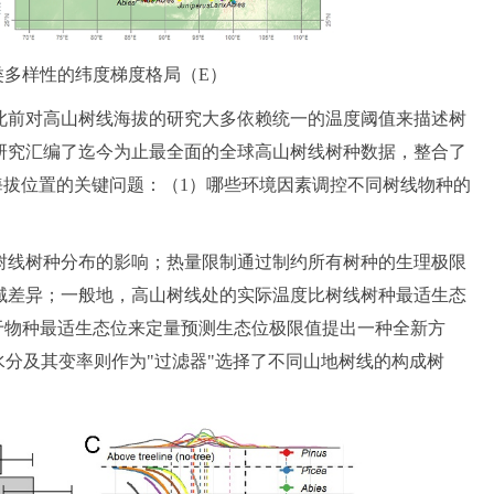
分类多样性的纬度梯度格局（E）
此前对高山树线海拔的研究大多依赖统一的温度阈值来描述树
研究汇编了迄今为止最全面的全球高山树线树种数据，整合了
树线海拔位置的关键问题：（1）哪些环境因素调控不同树线物种的
树线树种分布的影响；热量限制通过制约所有树种的生理极限
域差异；一般地，高山树线处的实际温度比树线树种最适生态
于物种最适生态位来定量预测生态位极限值提出一种全新方
水分及其变率则作为"过滤器"选择了不同山地树线的构成树