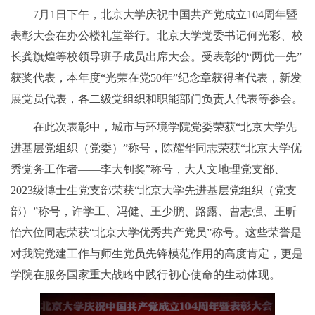
7月1日下午，北京大学庆祝中国共产党成立104周年暨
表彰大会在办公楼礼堂举行。北京大学党委书记何光彩、校
长龚旗煌等校领导班子成员出席大会。受表彰的“两优一先”
获奖代表，本年度“光荣在党50年”纪念章获得者代表，新发
展党员代表，各二级党组织和职能部门负责人代表等参会。
在此次表彰中，城市与环境学院党委荣获“北京大学先
进基层党组织（党委）”称号，陈耀华同志荣获“北京大学优
秀党务工作者——李大钊奖”称号，大人文地理党支部、
2023级博士生党支部荣获“北京大学先进基层党组织（党支
部）”称号，许学工、冯健、王少鹏、路露、曹志强、王昕
怡六位同志荣获“北京大学优秀共产党员”称号。这些荣誉是
对我院党建工作与师生党员先锋模范作用的高度肯定，更是
学院在服务国家重大战略中践行初心使命的生动体现。