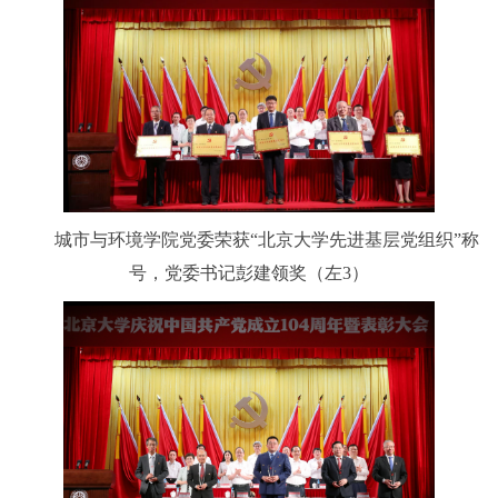
城市与环境学院党委荣获“北京大学先进基层党组织”称
号，党委书记彭建领奖（左3）