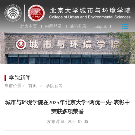
北大主页
内网登录
邮箱登录
English
学院新闻
当前位置：
首页
>
学院新闻
城市与环境学院在2025年北京大学“两优一先”表彰中
荣获多项荣誉
发布时间：2025-07-06