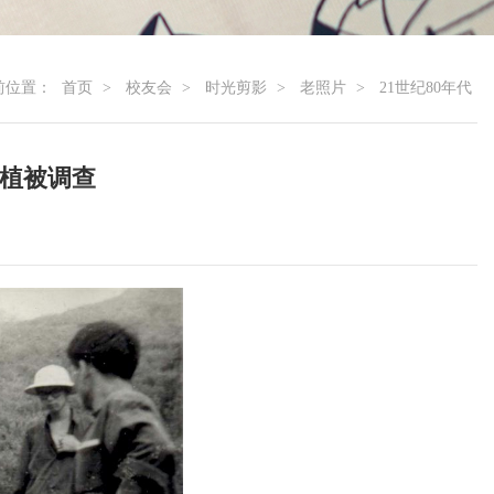
前位置：
首页
>
校友会
>
时光剪影
>
老照片
>
21世纪80年代
做植被调查