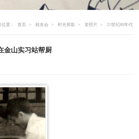
前位置：
首页
>
校友会
>
时光剪影
>
老照片
>
21世纪80年代
同学在金山实习站帮厨