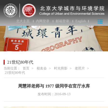
北大主页
内网登录
邮箱登录
English
21世纪80年代
当前位置：
首页
>
校友会
>
时光剪影
>
老照片
>
21世纪80年代
周慧祥老师与 1977 级同学在官厅水库
发布时间：2016-09-13