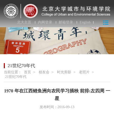
北大主页
内网登录
邮箱登录
English
21世纪70年代
当前位置：
首页
>
校友会
>
时光剪影
>
老照片
>
21世纪70年代
1970 年在江西鲤鱼洲向农民学习插秧 前排:左四周 一
星
发布时间：2016-09-13