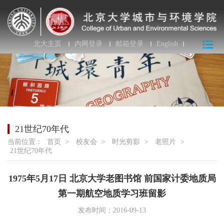
北大主页
内网登录
邮箱登录
English
21世纪70年代
当前位置：
首页
>
校友会
>
时光剪影
>
老照片
>
21世纪70年代
1975年5月17日 北京大学老图书馆 前国家计委地质局
第一期航空地质学习班留影
发布时间：2016-09-13