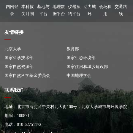
内网登
本科拔
基地与
地理数
仪器预
助力城
会场租
交通路
录
尖计划
平台
据平台
约平台
环
用
线
友情链接
北京大学
教育部
国家科学技术部
国家生态环境部
国家自然资源部
国家住房和城乡建设部
国家自然科学基金委员会
中国地理学会
联系我们
地址：北京市海淀区中关村北大街100号，北京大学城市与环境学院
大楼
邮编：100871
电话：010-62751172