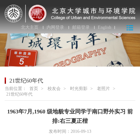
北大主页
内网登录
邮箱登录
English
21世纪60年代
当前位置：
首页
>
校友会
>
时光剪影
>
老照片
>
21世纪60年代
1963年7月,1960 级地貌专业同学于南口野外实习 前
排:右三夏正楷
发布时间：2016-09-13