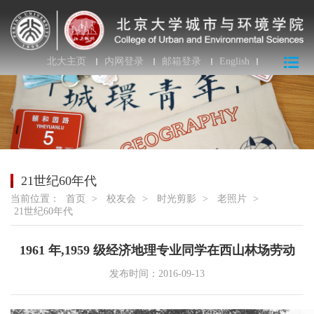
北大主页
内网登录
邮箱登录
English
21世纪60年代
当前位置：
首页
>
校友会
>
时光剪影
>
老照片
>
21世纪60年代
1961 年,1959 级经济地理专业同学在西山林场劳动
发布时间：2016-09-13