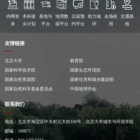
内网登
本科拔
基地与
地理数
仪器预
助力城
会场租
交通路
录
尖计划
平台
据平台
约平台
环
用
线
友情链接
北京大学
教育部
国家科学技术部
国家生态环境部
国家自然资源部
国家住房和城乡建设部
国家自然科学基金委员会
中国地理学会
联系我们
地址：北京市海淀区中关村北大街100号，北京大学城市与环境学院
大楼
邮编：100871