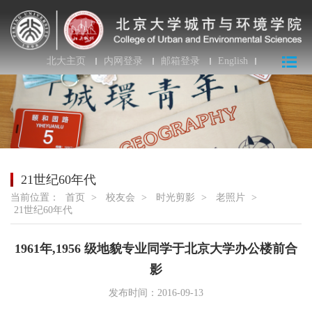
北大主页
内网登录
邮箱登录
English
21世纪60年代
当前位置：
首页
>
校友会
>
时光剪影
>
老照片
>
21世纪60年代
1961年,1956 级地貌专业同学于北京大学办公楼前合
影
发布时间：2016-09-13