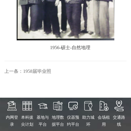
1956-硕士-自然地理
上一条：1958届毕业照
内网登
本科拔
基地与
地理数
仪器预
助力城
会场租
交通路
录
尖计划
平台
据平台
约平台
环
用
线