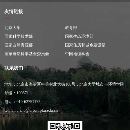
友情链接
北京大学
教育部
国家科学技术部
国家生态环境部
国家自然资源部
国家住房和城乡建设部
国家自然科学基金委员会
中国地理学会
联系我们
地址：北京市海淀区中关村北大街100号，北京大学城市与环境学院
大楼
邮编：100871
电话：010-62751172
E-mail：
zhb@urban.pku.edu.cn