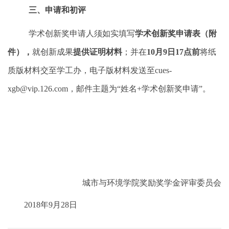
三、申请和初评
学术创新奖申请人须如实填写
学术创新奖申请表（附
件），
就创新成果
提供证明材料
；并在
10
月
9
日
17
点前
将纸
质版材料交至学工办，电子版材料发送至
cues-
xgb@vip.126.com
，邮件主题为“姓名
+
学术创新奖申请”。
城市与环境学院奖励奖学金评审委员会
2018
年
9
月
28
日