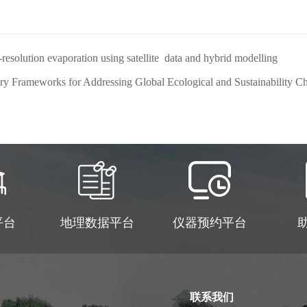
ution evaporation using satellite data and hybrid modelling
Frameworks for Addressing Global Ecological and Sustainability Ch
平台
地理数据平台
仪器预约平台
联系我们