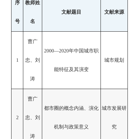
序
教师姓
文献题目
文献来源
号
名
曹广
2000—2020年中国城市职
1
忠、刘
城市规划
能特征及其演变
涛
曹广
都市圈的概念内涵、演化
城市发展研
2
忠、刘
机制与政策意义
究
涛