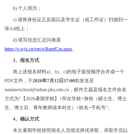
b) 个人简历；
c) 请将身份证正反面以及学生证（或工作证）扫描到一
张A4纸上；
d) 填写信息汇总问卷
星
https://v.wjx.cn/vm/wBsmfCm.aspx
。
3、报名方式
将上述报名材料a)、b)、c)的电子版按顺序合并成一个
PDF文件，于
2026年7月12日17:00
前发送至
summerschool@urban.pku.edu.cn，邮件主题及报名文件命名
方式为“【2026暑期学校】+所在学校+身份（硕士生、博士
生、博士后、青年教师或本科生）+姓名+手机号”。
4、确认方式
本次暑期学校按照报名人员情况择优录取，录取学员以