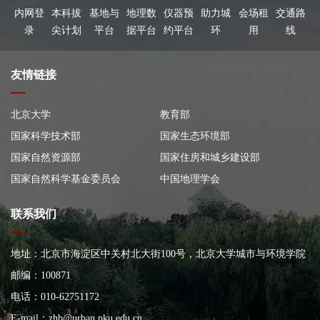
内网登
本科拔
基地与
地理数
仪器预
助力城
会场租
交通路
录
尖计划
平台
据平台
约平台
环
用
线
友情链接
北京大学
教育部
国家科学技术部
国家生态环境部
国家自然资源部
国家住房和城乡建设部
国家自然科学基金委员会
中国地理学会
联系我们
地址：北京市海淀区中关村北大街100号，北京大学城市与环境学院
大楼
邮编：100871
电话：010-62751172
E-mail：
zhb@urban.pku.edu.cn