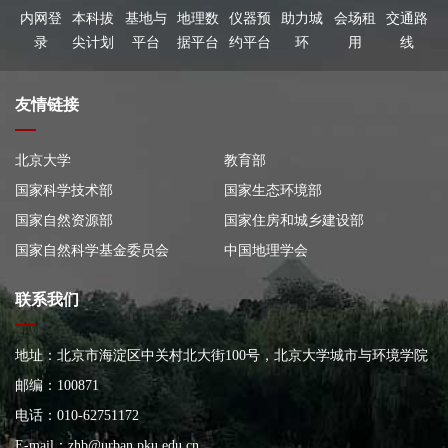
内网登
本科拔
基地与
地理数
仪器预
助力城
会场租
交通路
录
尖计划
平台
据平台
约平台
环
用
线
友情链接
北京大学
教育部
国家科学技术部
国家生态环境部
国家自然资源部
国家住房和城乡建设部
国家自然科学基金委员会
中国地理学会
联系我们
地址：北京市海淀区中关村北大街100号，北京大学城市与环境学院
大楼
邮编：100871
电话：010-62751172
E-mail：
zhb@urban.pku.edu.cn