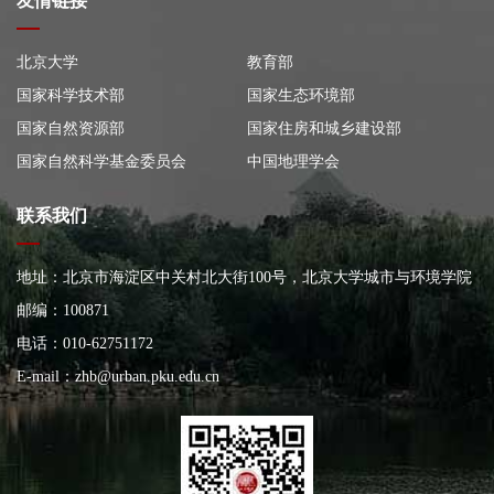
友情链接
北京大学
教育部
国家科学技术部
国家生态环境部
国家自然资源部
国家住房和城乡建设部
国家自然科学基金委员会
中国地理学会
联系我们
地址：北京市海淀区中关村北大街100号，北京大学城市与环境学院
大楼
邮编：100871
电话：010-62751172
E-mail：
zhb@urban.pku.edu.cn