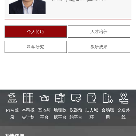
个人简历
人才培养
科学研究
教研成果
内网登
本科拔
基地与
地理数
仪器预
助力城
会场租
交通路
录
尖计划
平台
据平台
约平台
环
用
线