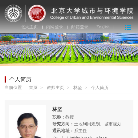
北大主页
内网登录
邮箱登录
English
个人简历
当前位置：
首页
>
教师主页
>
林坚
>
个人简历
林坚
职称：
教授
研究方向：
土地利用规划、城市规划
通讯地址：
系主任
Email：jlin@urban.pku.edu.cn